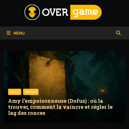
Passer
au
contenu
MENU
ACTU
DOFUS
Amy l’empoisonneuse (Dofus) : où la
trouver, comment la vaincre et régler le
lag des ronces