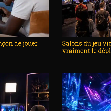
açon de jouer
Salons du jeu vi
vraiment le dép