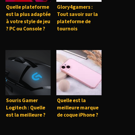
Quelle plateforme
Glory4gamers :
est la plus adaptée
Tout savoir sur la
à votre style de jeu
plateforme de
? PC ou Console ?
tournois
Souris Gamer
Quelle est la
Logitech : Quelle
meilleure marque
est la meilleure ?
de coque iPhone ?