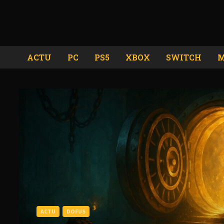
Passer
au
contenu
ACTU
PC
PS5
XBOX
SWITCH
M
ACTU
DOFUS