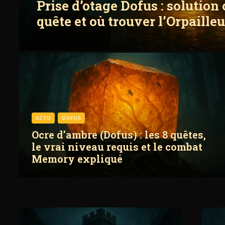
Prise d’otage Dofus : solution
quête et où trouver l’Orpaille
ACTU
DOFUS
Ocre d’ambre (Dofus) : les 8 quêtes,
le vrai niveau requis et le combat
Memory expliqué