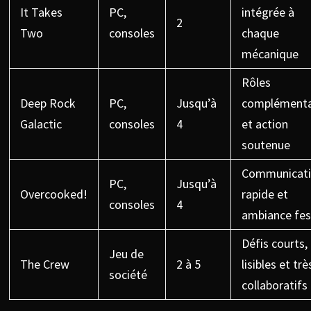
It Takes
PC,
intégrée à
2
Two
consoles
chaque
mécanique
Rôles
Deep Rock
PC,
Jusqu’à
complémenta
Galactic
consoles
4
et action
soutenue
Communicat
PC,
Jusqu’à
Overcooked!
rapide et
consoles
4
ambiance fes
Défis courts,
Jeu de
The Crew
2 à 5
lisibles et trè
société
collaboratifs