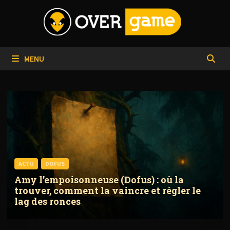
Passer
au
contenu
MENU
ACTU
DOFUS
Amy l’empoisonneuse (Dofus) : où la
trouver, comment la vaincre et régler le
lag des ronces