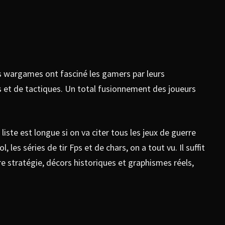
s wargames ont fasciné les gamers par leurs
s et de tactiques. Un total fusionnement des joueurs
iste est longue si on va citer tous les jeux de guerre
, les séries de tir Fps et de chars, on a tout vu. Il suffit
re stratégie, décors historiques et graphismes réels,