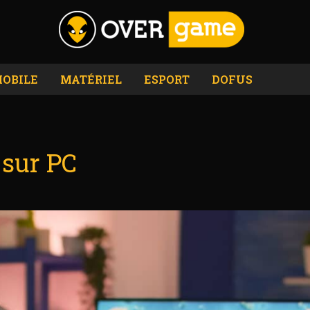
OBILE
MATÉRIEL
ESPORT
DOFUS
 sur PC