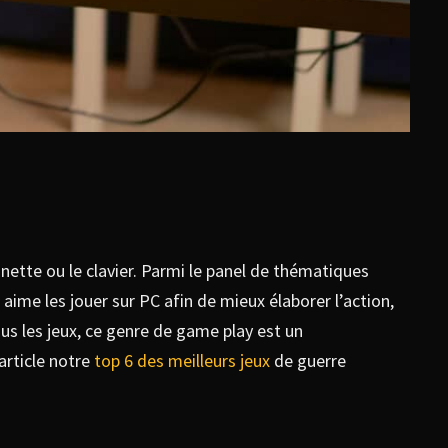
nette ou le clavier. Parmi le panel de thématiques
 aime les jouer sur PC afin de mieux élaborer l’action,
tous les jeux, ce genre de game play est un
article notre
top 6 des meilleurs jeux
de guerre