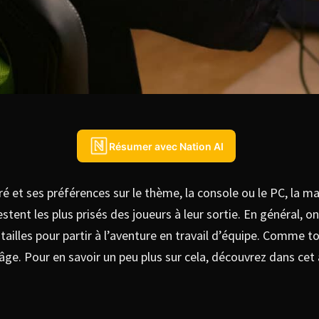
Résumer avec Nation AI
 et ses préférences sur le thème, la console ou le PC, la ma
stent les plus prisés des joueurs à leur sortie. En général, on
batailles pour partir à l’aventure en travail d’équipe. Comme 
ge. Pour en savoir un peu plus sur cela, découvrez dans cet 