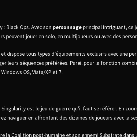
y : Black Ops. Avec son
personnage
principal intriguant, c
rs peuvent jouer en solo, en multijoueurs ou avec des personn
 et dispose tous types d’équipements exclusifs avec une per
er leurs séquences préférées. Pareil pour la fonction zomb
us Windows OS, Vista/XP et 7.
 Singularity est le jeu de guerre qu’il faut se référer. En z
ez naviguer en affrontant des dizaines de joueurs avec la ses
re la Coalition post-humaine et son ennemi Substrate dans un 