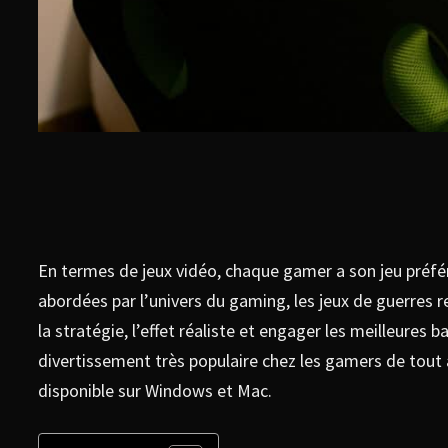
En termes de jeux vidéo, chaque gamer a son jeu préféré
abordées par l’univers du gaming, les jeux de guerres re
la stratégie, l’effet réaliste et engager les meilleures 
divertissement très populaire chez les gamers de tout â
disponible sur Windows et Mac.