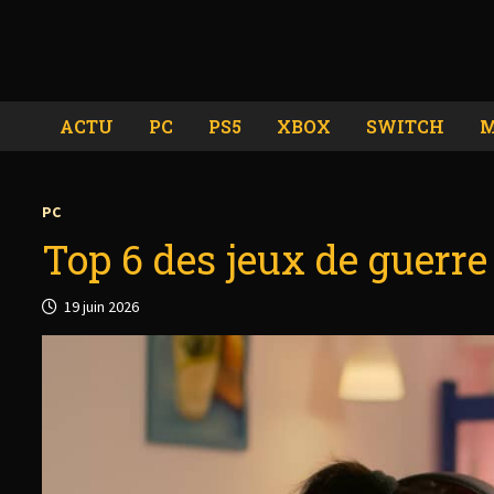
Passer
au
contenu
ACTU
PC
PS5
XBOX
SWITCH
M
PC
Top 6 des jeux de guerre
19 juin 2026