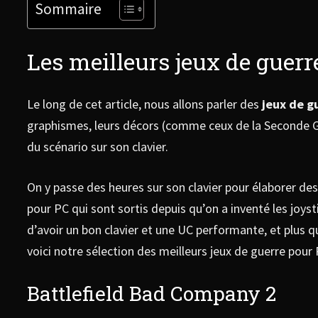
Sommaire
Les meilleurs jeux de guerr
Le long de cet article, nous allons parler des
jeux de g
graphismes, leurs décors (comme ceux de la Seconde Gu
du scénario sur son clavier.
On y passe des heures sur son clavier pour élaborer des 
pour PC qui sont sortis depuis qu’on a inventé les joystick
d’avoir un bon clavier et une UC performante, et plus q
voici notre sélection des meilleurs jeux de guerre pour P
Battlefield Bad Company 2