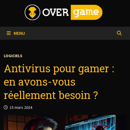
Passer
au
contenu
MENU
LOGICIELS
Antivirus pour gamer :
en avons-vous
réellement besoin ?
15 mars 2024