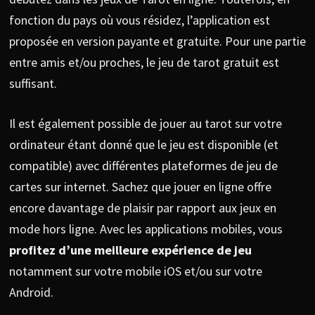
fonction du pays où vous résidez, l’application est
proposée en version payante et gratuite. Pour une partie
entre amis et/ou proches, le jeu de tarot gratuit est
suffisant.
Il est également possible de jouer au tarot sur votre
ordinateur étant donné que le jeu est disponible (et
compatible) avec différentes plateformes de jeu de
cartes sur internet. Sachez que jouer en ligne offre
encore davantage de plaisir par rapport aux jeux en
mode hors ligne. Avec les applications mobiles, vous
profitez d’une meilleure expérience de jeu
notamment sur votre mobile iOS et/ou sur votre
Android.