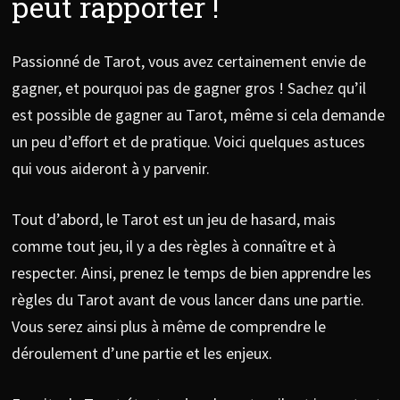
peut rapporter !
Passionné de Tarot, vous avez certainement envie de
gagner, et pourquoi pas de gagner gros ! Sachez qu’il
est possible de gagner au Tarot, même si cela demande
un peu d’effort et de pratique. Voici quelques astuces
qui vous aideront à y parvenir.
Tout d’abord, le Tarot est un jeu de hasard, mais
comme tout jeu, il y a des règles à connaître et à
respecter. Ainsi, prenez le temps de bien apprendre les
règles du Tarot avant de vous lancer dans une partie.
Vous serez ainsi plus à même de comprendre le
déroulement d’une partie et les enjeux.