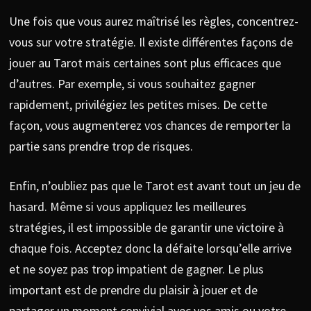
Une fois que vous aurez maîtrisé les règles, concentrez-
vous sur votre stratégie. Il existe différentes façons de
jouer au Tarot mais certaines sont plus efficaces que
d’autres. Par exemple, si vous souhaitez gagner
rapidement, privilégiez les petites mises. De cette
façon, vous augmenterez vos chances de remporter la
partie sans prendre trop de risques.
Enfin, n’oubliez pas que le Tarot est avant tout un jeu de
hasard. Même si vous appliquez les meilleures
stratégies, il est impossible de garantir une victoire à
chaque fois. Acceptez donc la défaite lorsqu’elle arrive
et ne soyez pas trop impatient de gagner. Le plus
important est de prendre du plaisir à jouer et de
partager un moment convivial avec vos amis ou votre