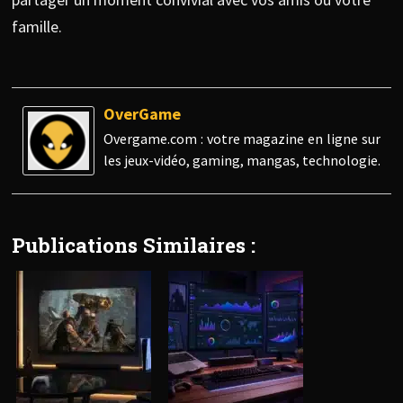
famille.
OverGame
Overgame.com : votre magazine en ligne sur
les jeux-vidéo, gaming, mangas, technologie.
Publications Similaires :