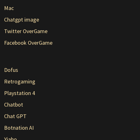
Mac
Chatgpt image
Twitter OverGame
Facebook OverGame
Dofus
Retrogaming
Playstation 4
Chatbot
Chat GPT
Botnation AI
Yiaho