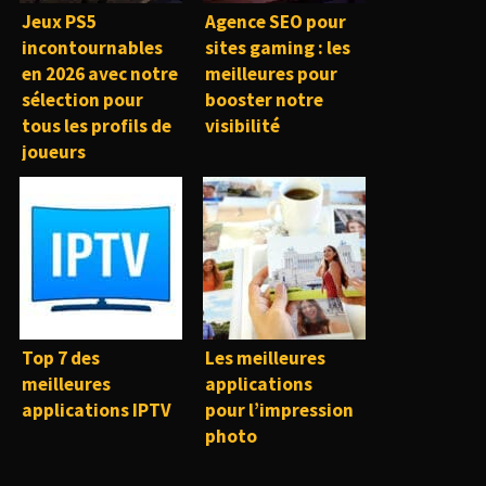
Jeux PS5
Agence SEO pour
incontournables
sites gaming : les
en 2026 avec notre
meilleures pour
sélection pour
booster notre
tous les profils de
visibilité
joueurs
Top 7 des
Les meilleures
meilleures
applications
applications IPTV
pour l’impression
photo