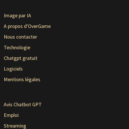
Image par IA
A propos d'OverGame
Nous contacter
Technologie
Chatgpt gratuit
Logiciels
Mentions légales
Avis Chatbot GPT
Emploi
Streaming