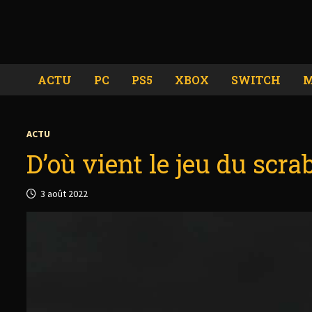
Passer
au
contenu
ACTU
PC
PS5
XBOX
SWITCH
M
ACTU
D’où vient le jeu du scra
3 août 2022