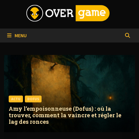
Passer
au
contenu
MENU
ACTU
DOFUS
Amy l’empoisonneuse (Dofus) : où la
trouver, comment la vaincre et régler le
lag des ronces