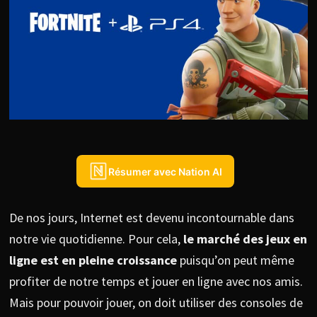
Résumer avec Nation AI
De nos jours, Internet est devenu incontournable dans
notre vie quotidienne. Pour cela,
le marché des jeux en
ligne est en pleine croissance
puisqu’on peut même
profiter de notre temps et jouer en ligne avec nos amis.
Mais pour pouvoir jouer, on doit utiliser des consoles de