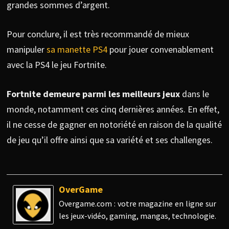
grandes sommes d’argent.
Pour conclure, il est très recommandé de mieux
manipuler
sa manette PS4
pour jouer convenablement
avec la PS4 le jeu Fortnite.
Fortnite demeure parmi les meilleurs jeux
dans le
monde, notamment ces cinq dernières années. En effet,
il ne cesse de gagner en notoriété en raison de la qualité
de jeu qu’il offre ainsi que sa variété et ses challenges.
OverGame
Overgame.com : votre magazine en ligne sur
les jeux-vidéo, gaming, mangas, technologie.