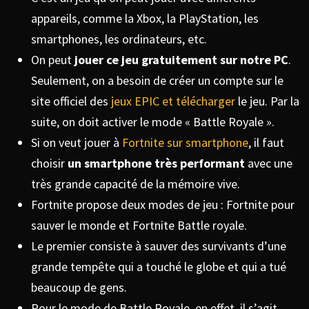
appareils, comme la Xbox, la PlayStation, les
smartphones, les ordinateurs, etc.
On peut
jouer ce jeu gratuitement sur notre PC
.
Seulement, on a besoin de créer un compte sur le
site officiel des
jeux EPIC et télécharger
le jeu. Par la
suite, on doit activer le mode « Battle Royale ».
Si on veut jouer à
Fortnite sur smartphone
, il faut
choisir
un smartphone très performant
avec une
très grande capacité de la mémoire vive.
Fortnite propose deux modes de jeu : Fortnite pour
sauver le monde et Fortnite Battle royale.
Le premier consiste à sauver des survivants d’une
grande tempête qui a touché le globe et qui a tué
beaucoup de gens.
Pour le mode de Battle Royale, en effet, il s’agit