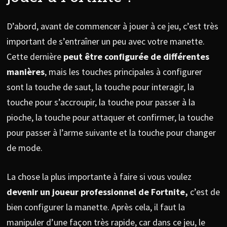
D’abord, avant de commencer à jouer à ce jeu, c’est très
important de s’entraîner un peu avec votre manette.
Cette dernière
peut être configurée de différentes
manières
, mais les touches principales à configurer
sont la touche de saut, la touche pour interagir, la
touche pour s’accroupir, la touche pour passer à la
pioche, la touche pour attaquer et confirmer, la touche
pour passer à l’arme suivante et la touche pour changer
de mode.
La chose la plus importante à faire si vous voulez
devenir un joueur professionnel de Fortnite,
c’est de
bien configurer la manette. Après cela, il faut la
manipuler d’une façon très rapide, car dans ce jeu, le