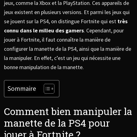
jeux, comme la Xbox et la PlayStation. Ces appareils de
jeux existent en plusieurs versions. Et parmi les jeux qui
se jouent sur la PS4, on distingue Fortnite qui est
très
connu dans le milieu des gamers
. Cependant, pour
jouer à Fortnite, il faut connaître la manière de
configurer la manette de la PS4, ainsi que la manière de
la manipuler. En effet, c’est un jeu qui nécessite une
bonne manipulation de la manette.
Sommaire
Comment bien manipuler la
manette de la PS4 pour
jouer à Fortnite ?