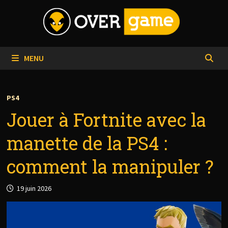
Passer
au
contenu
MENU
PS4
Jouer à Fortnite avec la
manette de la PS4 :
comment la manipuler ?
19 juin 2026