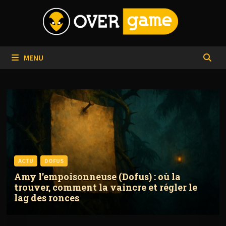
Passer
au
contenu
MENU
ACTU
DOFUS
Amy l’empoisonneuse (Dofus) : où la
trouver, comment la vaincre et régler le
lag des ronces